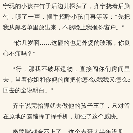
宁玩的小孩在竹子后边儿探头了，齐宁挠着后脑
勺，啧了一声，摆手招呼小孩们再等等：“先把
我从黑名单里放出来，不然晚上我砸你窗户。”
“你几岁啊……这砸的也是外婆的玻璃，你良
心不痛吗？”
“行，那我不破坏遗物，直接闯你们房间里
去，当着你姐和你妈的面把你怎么c我我又怎么c
回去的全说明白。”
齐宁说完抬脚就去做他的孩子王了，只对留
在原地的秦臻挥了挥手机，加强了这个威胁。
秦臻嘴都合不上了，这个表哥大半年没见，