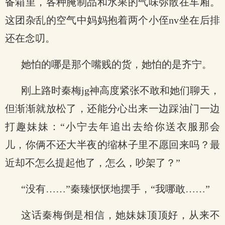
备箱里，各种腌制品和水果的气味弥散在车厢。
这团杂乱的空气中妈妈抱着两个小侄nv坐在后排
还在念叨。
她怕的哪是那个嘴贱的货，她怕的是齐宁。
刚上路时秦梅jg神高度紧张不敢和她们聊天，
但渐渐就放松了，还能分心出来一边踩油门一边
打趣妹妹：“小宁去年追出去给你送衣服那会
儿，你俩不还大半夜的缩林子里不愿回来吗？最
近却不怎么提起他了，怎么，吵架了？”
“没有……”秦臻恹恹地摆手，“我哪敢……”
这话秦梅倒是相信，她妹妹顶顶好，从来不