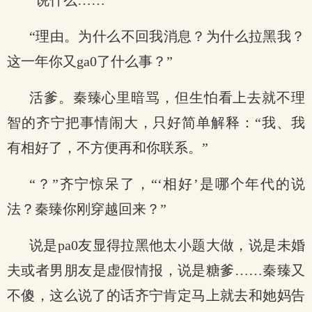
“说什么……”
“理由。为什么不回我消息？为什么拉黑我？
这一年你又ga0了什么事？”
活爹。秦臻心里暗骂，但生怕看上去就不理
智的齐宁把事情闹大，只好简单解释：“我、我
有相好了，不方便再和你联系。”
“？”齐宁惊呆了，“‘相好’是哪个年代的说
法？秦臻你刚穿越回来？”
说是pa0友显得拉黑他太小题大做，说是未婚
夫或者男朋友是虚假情报，说是糖爹……秦臻又
不傻，这么说了的话齐宁肯定马上就去和她妈告