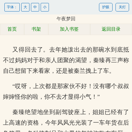
字体：
大
中
小
护眼
关灯
午夜梦回
首页
书架
加入书签
返回目录
又得回去了。去年她泼出去的那碗水到底抵
不过妈妈对于和亲人团聚的渴望，秦臻再三声称
自己想留下来看家，还是被秦兰拽上了车。
“哎呀，上次都是那家伙不好！没有哪个叔叔
婶婶怪你的啦，你不去才显得小气！”
秦臻绝望地坐到副驾驶座上，姐姐已经有了
上高速的资格，今年风风光光装了一车年货在后