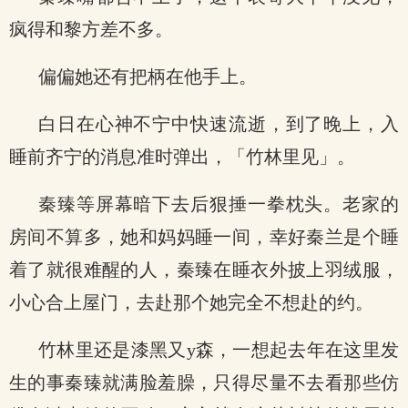
疯得和黎方差不多。
偏偏她还有把柄在他手上。
白日在心神不宁中快速流逝，到了晚上，入
睡前齐宁的消息准时弹出，「竹林里见」。
秦臻等屏幕暗下去后狠捶一拳枕头。老家的
房间不算多，她和妈妈睡一间，幸好秦兰是个睡
着了就很难醒的人，秦臻在睡衣外披上羽绒服，
小心合上屋门，去赴那个她完全不想赴的约。
竹林里还是漆黑又y森，一想起去年在这里发
生的事秦臻就满脸羞臊，只得尽量不去看那些仿