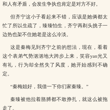
和人有矛盾，会发生争执也肯定是对方不好。
但齐宁这小子看起来不错，应该是她俩都太
忙了所以生疏了，臻臻怕生，齐宁再剃头挑子一
边热也架不住她老是这么冷淡。
这是秦梅见到齐宁之前的想法，现在，看着
这个表弟气势汹汹地大跨步上来，笑容yan光又
有礼，行为却全然失了风度，她开始感到不确
定。
“秦梅姐好，我借一下你们家秦臻。”
秦臻被他拉着胳膊都不敢挣扎，就这么被拖
走了。