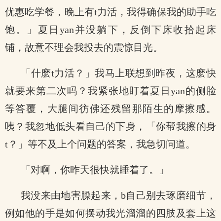
优惠吃学餐，晚上有t力活，我得确保我的助手吃
饱。」夏日yan并没躺下，反倒下床收拾起床
铺，故意不理会我投去的震惊目光。
「什麽t力活？」我马上联想到昨夜，这麽快
就要来第二次吗？我紧张地盯着夏日yan的侧脸
等答覆，大腿间彷佛还残留那陌生的摩擦感。
咦？我忽地低头看自己的下身，「你帮我擦的身
t？」等不及上个问题的答案，我急切问道。
「对啊，你昨天很快就睡着了。」
我没来由地害臊起来，b自己别去琢磨细节，
例如他的手是如何摆动我光溜溜的四肢及套上这