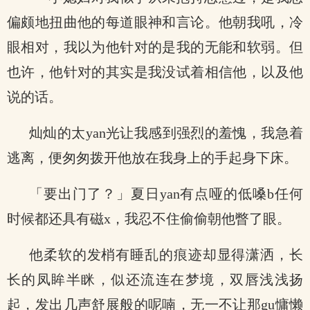
偏颇地扭曲他的每道眼神和言论。他朝我吼，冷
眼相对，我以为他针对的是我的无能和软弱。但
也许，他针对的其实是我没试着相信他，以及他
说的话。
灿灿的太yan光让我感到强烈的羞愧，我急着
逃离，便匆匆拨开他放在我身上的手起身下床。
「要出门了？」夏日yan有点哑的低嗓b任何
时候都还具有磁x，我忍不住偷偷朝他瞥了眼。
他柔软的发梢有睡乱的痕迹却显得潇洒，长
长的凤眸半眯，似还流连在梦境，双唇浅浅扬
起，发出几声舒展般的呢喃，无一不让那gu慵懒