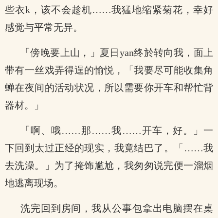
些衣k，该不会趁机……我猛地缩紧菊花，幸好
感觉与平常无异。
「傍晚要上山，」夏日yan终於转向我，面上
带有一丝戏弄得逞的愉悦，「我要尽可能收集角
蝉在夜间的活动状况，所以需要你开车和帮忙背
器材。」
「啊、哦……那……我……开车，好。」一
下回到太过正经的现实，我竟结巴了。「……我
去洗澡。」为了掩饰尴尬，我匆匆说完便一溜烟
地逃离现场。
洗完回到房间，我从公事包拿出电脑摆在桌