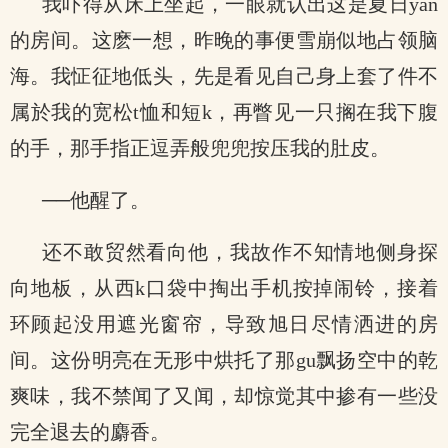
我吓得从床上坐起，一眼就认出这是夏日yan
的房间。这麽一想，昨晚的事便雪崩似地占领脑
海。我怔征地低头，先是看见自己身上套了件不
属於我的宽松t恤和短k，再瞥见一只搁在我下腹
的手，那手指正逗弄般兜兜按压我的肚皮。
──他醒了。
还不敢贸然看向他，我故作不知情地侧身探
向地板，从西k口袋中掏出手机按掉闹铃，接着
环顾起没用遮光窗帘，导致旭日尽情洒进的房
间。这份明亮在无形中烘托了那gu飘扬空中的乾
爽味，我不禁闻了又闻，却惊觉其中掺有一些没
完全退去的麝香。