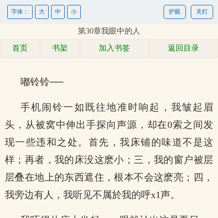
字体：
大
中
小
护眼
关灯
第30章我眼中的人
首页
书架
加入书签
返回目录
嘟铃铃──
手机闹铃一如既往地准时响起，我皱起眉
头，从被窝中伸出手探向声源，却在0索之间发
现一些违和之处。首先，我床铺的味道不是这
样；再者，我的床没这麽小；三，我的窗户被层
层叠在地上的东西遮住，根本不会这麽亮；四，
我旁边有人，我听见不属於我的呼x1声。