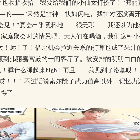
个也收拾收拾，我要给我们的小仙女打扮了！”弗丽
—的——”果然是雷神，快如闪电。我忙对还没离开
会见！”宴会出乎意料地……很无聊……我还以为
加家庭聚会时的情景吧。大人们在喝酒，我们这种小
太！远！了！借此机会拉近关系的打算也成了果汁
领到弗丽嘉宫殿的一间客厅了。被安排的明明白白
！睡什么睡起来high！而且……我见到了洛基哎
了哎！！！不过话说索尔除了武力值高以外，记忆力
记得了。