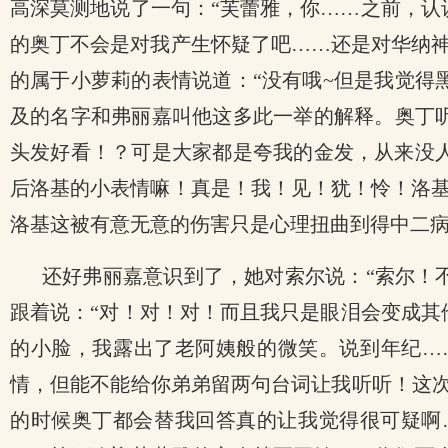
高深莫测地说了一句：“芙蕾雅，你……之前，认
的奥丁不会是对我产生怀疑了吧……还是对华纳
的属于小萝莉的表情说道：“没有哦~但是我觉得
及的名字和弗丽嘉叫他这多此一举的解释。奥丁
头发好看！？可是大家都是夸我的金发，从来没
后洛基的小表情嘛！真是！我！见！犹！怜！洛
洛基这被有意无意的伤害只是心理扭曲到得中二
还好弗丽嘉意识到了，她对索尔说：“索尔！
跟着说：“对！对！对！而且我只是眼泪会变成其
的小脸，我露出了老阿姨般的微笑。说到年纪……
情，但能不能给你弟弟留两句台词让我听听！这次
的时候奥丁都会替我回答真的让我觉得很可疑啊