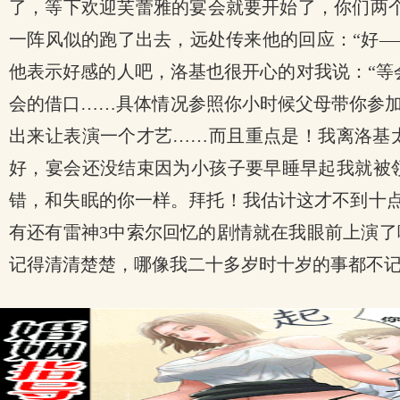
.
了，等下欢迎芙蕾雅的宴会就要开始了，你们两
一阵风似的跑了出去，远处传来他的回应：“好—
他表示好感的人吧，洛基也很开心的对我说：“等
会的借口……具体情况参照你小时候父母带你参
出来让表演一个才艺……而且重点是！我离洛基
好，宴会还没结束因为小孩子要早睡早起我就被
错，和失眠的你一样。拜托！我估计这才不到十点
有还有雷神3中索尔回忆的剧情就在我眼前上演
记得清清楚楚，哪像我二十多岁时十岁的事都不