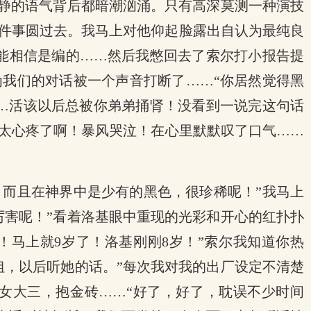
浪静的语气背后都暗潮汹涌。只有高深莫测一种演技
件事圆过去。我马上对他仰起脸露出自认为最纯良
不能相信是编的……然后我憋回去了索尔打小报告提
我们的对话被一个声音打断了……“你居然觉得黑
…活该以后总被你弟弟捅肾！没看到一说完这句话
太心疼了啊！暴风哭泣！在心里默默叹了口气……
，而且在神界中是少有的黑色，很珍稀呢！”我马上
厉害呢！”看着洛基眼中重现的光彩和开心的红扑扑
！马上就9岁了！洛基刚刚8岁！”索尔我知道你热
姐，以后听她的话。”每次我对我的出厂设定不清楚
女大三，抱金砖……“好了，好了，耽误不少时间