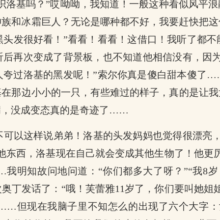
识洛基吗？”哎呦呦，我知道！一般这种看似风平
神族和冰霜巨人？无论是哪种都不好，我要赶快把这
黑头发很好看！”看看！看看！这借口！我听了都
听后再次变成了背景板，也不知道他相信没有，因为
人夸过洛基的黑发呢！”索尔你真是傻白甜本傻了…
基在那边小小的一只，有些难过的样子，真的是让我
病，没成变态真的是奇迹了……
不可以这样说弟弟！洛基的头发妈妈也觉得很漂亮
他东西，洛基现在自己就会变成其他生物了！他更
我明知故问地问道：“你们都多大了呀？”“我8岁
奥丁发话了：“哦！芙蕾雅11岁了，你们要叫她姐
……但现在我脑子里不知怎么的出现了六个大字：