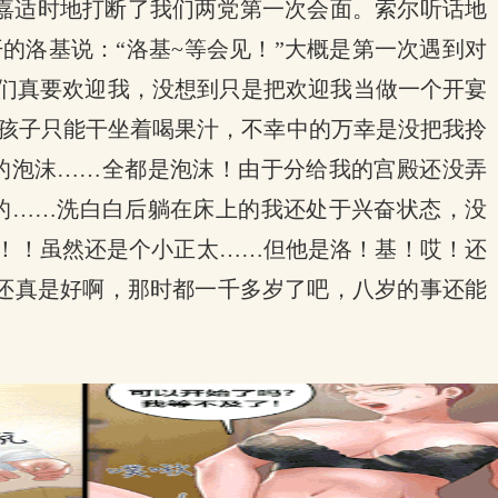
嘉适时地打断了我们两党第一次会面。索尔听话地
的洛基说：“洛基~等会见！”大概是第一次遇到对
他们真要欢迎我，没想到只是把欢迎我当做一个开宴
孩子只能干坐着喝果汁，不幸中的万幸是没把我拎
的泡沫……全都是泡沫！由于分给我的宫殿还没弄
的……洗白白后躺在床上的我还处于兴奋状态，没
！！！虽然还是个小正太……但他是洛！基！哎！还
还真是好啊，那时都一千多岁了吧，八岁的事还能