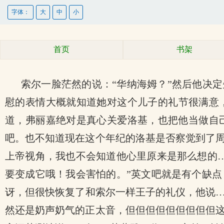
字体：
大
中
小
首页
书架
索尔一脸茫然的说：“华纳海姆？”然后他决
慰的表情大概就知道她对这个儿子的礼节很满意
道，弗丽嘉绝对是真心关爱洛基，也把他当做自
吧。也不知道现在这个年纪的洛基是否察觉到了
上帝视角，我也不会知道他心里原来是那么想的
要变成它哦！我会害怕的。”英文吧就是有个缺
讶，但很快恢复了和索尔一样王子的礼仪，他说……
然还是奶声奶气的正太音，但但但但但但但但但