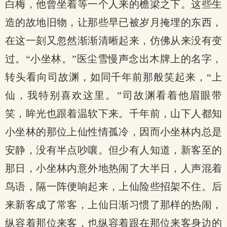
白梅，他曾坐着等一个人来的檐梁之下。这些生
造的故地旧物，让那些早已被岁月掩埋的东西，
在这一刻又忽然渐渐清晰起来，仿佛从来没有变
过。“小坐林。”医尘雪慢声念出木牌上的名字，
转头看向司故渊，如同千年前那般笑起来，“上
仙，我特别喜欢这里。”司故渊看着他眉眼带
笑，眸光也跟着温软下来。千年前，山下人都知
小坐林的那位上仙性情孤冷，因而小坐林内总是
安静，没有半点吵嚷。但少有人知道，新客至的
那日，小坐林内意外地热闹了大半日，人声混着
鸟语，隔一阵便响起来，上仙险些招架不住。后
来新客成了常客，上仙日渐习惯了那样的热闹，
纵容着那位来客，也纵容着跟在那位来客身边的