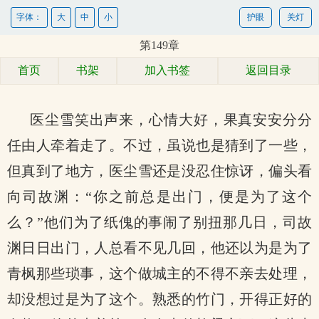
字体：
大
中
小
护眼
关灯
第149章
首页
书架
加入书签
返回目录
医尘雪笑出声来，心情大好，果真安安分分
任由人牵着走了。不过，虽说也是猜到了一些，
但真到了地方，医尘雪还是没忍住惊讶，偏头看
向司故渊：“你之前总是出门，便是为了这个
么？”他们为了纸傀的事闹了别扭那几日，司故
渊日日出门，人总看不见几回，他还以为是为了
青枫那些琐事，这个做城主的不得不亲去处理，
却没想过是为了这个。熟悉的竹门，开得正好的