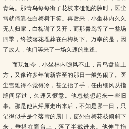
青鸟。那青鸟每每衔了花枝来碰他的脸时，医尘
雪就倚靠在白梅树下笑。再后来，小坐林内久久
无人归家，白梅谢了又开，而那青鸟等了一整场
四季，终被落花埋葬在白梅树下。万幸的是，因
了故人，他们等来了一场久违的重逢。
而现如今，小坐林内煦风不止，青鸟盘旋上
方，又像许多年前新客至的那日一般热闹了。医
尘雪难得不觉得冷，甚至抬了手，任由细风从指
缝间穿过，久违又惬意。他忽然想起来一些旧
事。那是他从烬原走出来后，不知是哪一日，只
记得似乎是个落雪的晨日，窗外白梅花枝倾斜下
来，垂搭在窗台上，落了半截进来。他伸手拖